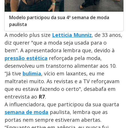
Modelo participou da sua 4ª semana de moda
paulista
A modelo plus size
Letticia Munniz
, de 33 anos,
diz querer "que a moda seja usada para o
bem". A apresentadora lembra que, devido à
pressão estética
reforçada pela moda,
desenvolveu um transtorno alimentar aos 10.
“Já tive
bulimia
, vício em laxantes, eu me
maltratei muito. As revistas e a TV reforçavam
que eu estava fazendo o certo", desabafa em
entrevista ao
R7
.
A influenciadora, que participou da sua quarta
semana de moda
paulista, lembra que as
portas nem sempre estiveram abertas.
“Enquanto estive em agência, eu nunca fui