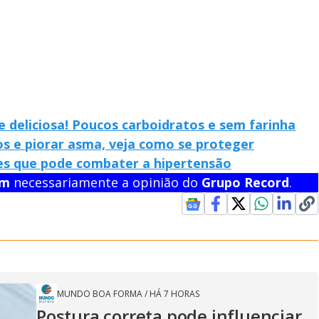
e deliciosa! Poucos carboidratos e sem farinha
s e piorar asma, veja como se proteger
es que pode combater a hipertensão
em
necessariamente a opinião do
Grupo Record
.
MUNDO BOA FORMA
/
HÁ 7 HORAS
Postura correta pode influenciar