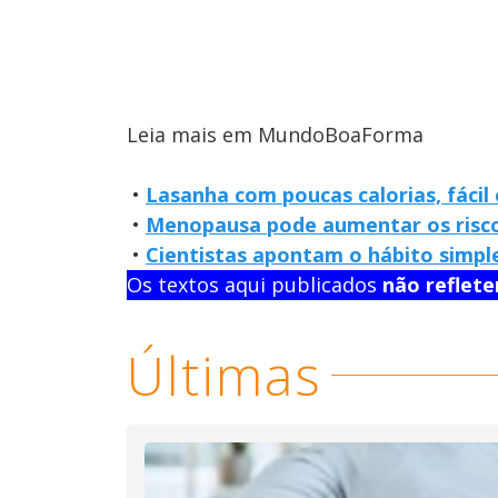
Leia mais em MundoBoaForma
•
Lasanha com poucas calorias, fácil 
•
Menopausa pode aumentar os risco
•
Cientistas apontam o hábito simpl
Os textos aqui publicados
não reflet
Últimas