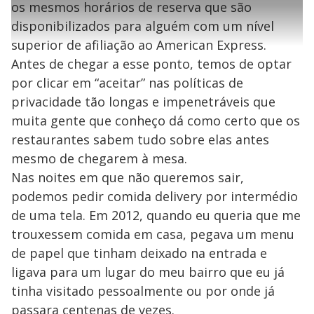
1
r
l
r
6
os mesmos horários de reserva que são
s
i
0
1
e
%
l
s
0
e
h
disponibilizados para alguém com um nível
e
s
n
a
g
e
r
u
g
superior de afiliação ao American Express.
n
u
a
d
n
o
d
Antes de chegar a esse ponto, temos de optar
s
o
s
por clicar em “aceitar” nas políticas de
y
privacidade tão longas e impenetráveis que
muita gente que conheço dá como certo que os
M
V
u
d
restaurantes sabem tudo sobre elas antes
o
mesmo de chegarem à mesa.
i
Nas noites em que não queremos sair,
podemos pedir comida delivery por intermédio
de uma tela. Em 2012, quando eu queria que me
d
trouxessem comida em casa, pegava um menu
de papel que tinham deixado na entrada e
e
ligava para um lugar do meu bairro que eu já
tinha visitado pessoalmente ou por onde já
passara centenas de vezes.