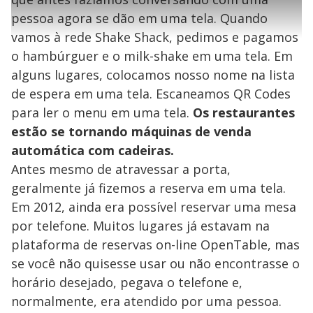
l
0
1
e
%
l
s
0
e
h
pessoa agora se dão em uma tela. Quando
e
s
n
a
g
e
r
u
g
vamos à rede Shake Shack, pedimos e pagamos
n
u
a
d
n
o
d
o hambúrguer e o milk-shake em uma tela. Em
s
o
s
alguns lugares, colocamos nosso nome na lista
y
de espera em uma tela. Escaneamos QR Codes
para ler o menu em uma tela.
Os restaurantes
M
V
u
d
estão se tornando máquinas de venda
o
automática com cadeiras.
i
Antes mesmo de atravessar a porta,
geralmente já fizemos a reserva em uma tela.
Em 2012, ainda era possível reservar uma mesa
d
por telefone. Muitos lugares já estavam na
plataforma de reservas on-line OpenTable, mas
e
se você não quisesse usar ou não encontrasse o
horário desejado, pegava o telefone e,
o
normalmente, era atendido por uma pessoa.