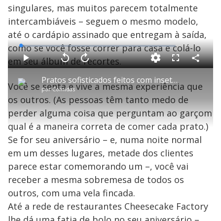
singulares, mas muitos parecem totalmente
intercambiáveis – seguem o mesmo modelo,
até o cardápio assinado que entregam à saída,
como se você fosse correr para casa e colá-lo
L
o
a
em seu álbum de recortes.
d
C
P
V
A
P
F
e
o
l
o
v
u
d
m
a
l
a
l
:
Pratos sofisticados feitos com insetos viram moda em restaurante de Londres
p
y
t
n
l
2
Você se senta e vive a mesma experiência que
a
a
ç
s
.
por
Comidas
r
r
a
c
3
t
1
r
l
r
0
os outros. (As pessoas têm tanto medo de
i
0
1
e
%
l
s
0
e
h
perder alguma coisa que perguntam ao garçom
e
s
n
a
g
e
r
u
g
qual é a maneira correta de comer cada prato.)
n
u
a
d
n
o
d
Se for seu aniversário – e, numa noite normal
s
o
s
em um desses lugares, metade dos clientes
y
parece estar comemorando um –, você vai
receber a mesma sobremesa de todos os
M
V
u
d
outros, com uma vela fincada.
o
Até a rede de restaurantes Cheesecake Factory
lhe dá uma fatia de bolo no seu aniversário –