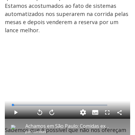
Estamos acostumados ao fato de sistemas
automatizados nos superarem na corrida pelas
mesas e depois venderem a reserva por um
lance melhor.
L
o
a
S
d
u
C
P
V
A
P
F
e
b
o
l
o
v
u
d
t
m
a
l
a
l
:
Achamos em São Paulo: Comidas exóticas ganham destaque em restaurantes paulistas
i
p
y
t
n
l
2
Sabemos que é possível que não nos ofereçam
t
a
a
ç
s
.
por
Comidas
l
r
r
a
c
0
e
t