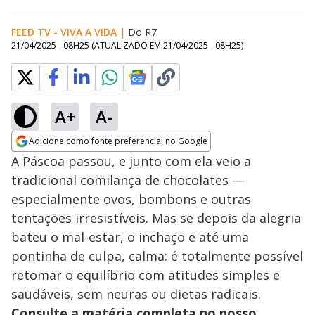
FEED TV - VIVA A VIDA
|
Do R7
21/04/2025 - 08H25
(ATUALIZADO EM
21/04/2025 - 08H25
)
A+
A-
Adicione como fonte preferencial no Google
Opens in new window
A Páscoa passou, e junto com ela veio a
tradicional comilança de chocolates —
especialmente ovos, bombons e outras
tentações irresistíveis. Mas se depois da alegria
bateu o mal-estar, o inchaço e até uma
pontinha de culpa, calma: é totalmente possível
retomar o equilíbrio com atitudes simples e
saudáveis, sem neuras ou dietas radicais.
Consulte a matéria completa no nosso