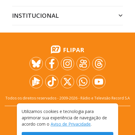
INSTITUCIONAL
FLIPAR
Todos os direitos reservados - 2009-
2026
- Rádio e Televisão Record S.A
Utilizamos cookies e tecnologia para
CARREIRA
FALE CONOSCO
PRIVACIDADE
aprimorar sua experiência de navegação de
TERMOS E CONDIÇÕES DE USO
acordo com o
Aviso de Privacidade
.