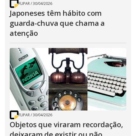
FLIPAR
/
30/04/2026
Japoneses têm hábito com
guarda-chuva que chama a
atenção
FLIPAR
/
30/04/2026
Objetos que viraram recordação,
deixaram de existir ou não,