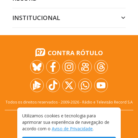
INSTITUCIONAL
CONTRA RÓTULO
Todos os direitos reservados - 2009-
2026
- Rádio e Televisão Record S.A
Utilizamos cookies e tecnologia para
CARREIRA
FALE CONOSCO
PRIVACIDADE
aprimorar sua experiência de navegação de
TERMOS E CONDIÇÕES DE USO
acordo com o
Aviso de Privacidade
.