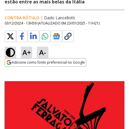
estão entre as mais belas da Itália
CONTRA RÓTULO
|
Dado Lancellotti
Opens in new window
03/12/2024 - 13H59
(ATUALIZADO EM
23/07/2025 - 11H21
)
A+
A-
Adicione como fonte preferencial no Google
Opens in new window