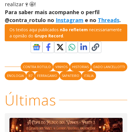
realizar🍷🤩!
Para saber mais acompanhe o perfil
@contra_rotulo no
Instagram
e no
Threads
.
Os textos aqui publicados
não refletem
necessariamente
a opinião do
Grupo Record
.
CONTRA ROTULO
VINHOS
HISTORIAS
DADO LANCELLOTTI
ENOLOGIA
R7
FERRAGAMO
SAPATEIRO
ITÁLIA
Últimas