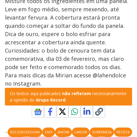
Misture todos os ingredientes em uma panela.
Leve em fogo médio, sempre mexendo, até
levantar fervura. A cobertura estará pronta
quando começar a soltar do fundo da panela.
Dica de ouro, espere o bolo esfriar para
acrescentar a cobertura ainda quente.
Curiosidades: o bolo de cenoura tem data
comemorativa, dia 03 de fevereiro, mas claro
pode ser feito e comemorado todos os dias.
Para mais dicas da Mirian acesse @lahendolce
no Instagram.
Os textos aqui publicados
não refletem
necessariamente
a opinião do
Grupo Record
.
BOLODECENOURA
CAFE
JANTAR
LANCHE
SOBREMESA
RECEITA