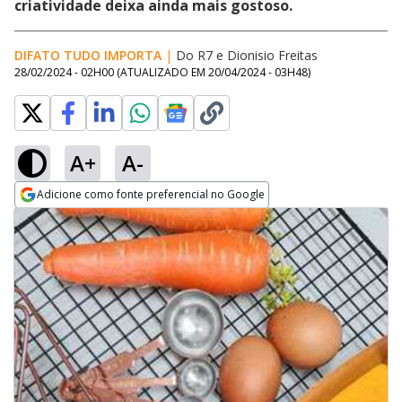
criatividade deixa ainda mais gostoso.
DIFATO TUDO IMPORTA
|
Do R7
e
Dionisio Freitas
28/02/2024 - 02H00
(ATUALIZADO EM
20/04/2024 - 03H48
)
A+
A-
Adicione como fonte preferencial no Google
Opens in new window