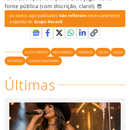
fonte pública (com discrição, claro!). 😎
Os textos aqui publicados
não refletem
necessariamente
a opinião do
Grupo Record
.
AUTOCUIDADO
MEUUMBIGO
DIADESOL
CALOR
SAUDE
NUTRICAO
CUIDADOSNOVERAO
Últimas