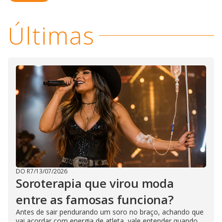
M
V
u
d
Últimas
o
i
d
e
o
DO R7
/
13/07/2026
Soroterapia que virou moda
entre as famosas funciona?
Antes de sair pendurando um soro no braço, achando que
vai acordar com energia de atleta, vale entender quando