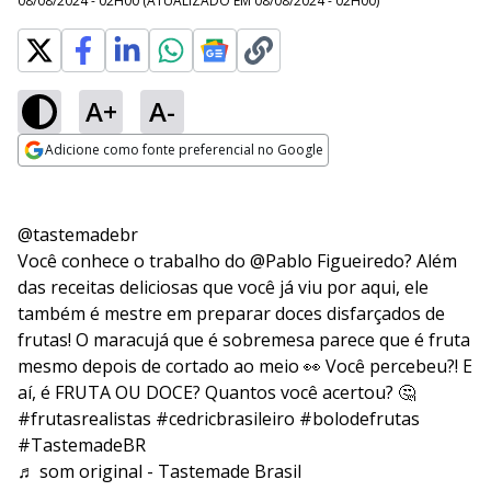
08/08/2024 - 02H00
(ATUALIZADO EM
08/08/2024 - 02H00
)
A+
A-
Adicione como fonte preferencial no Google
Opens in new window
@tastemadebr
Você conhece o trabalho do @Pablo Figueiredo? Além
das receitas deliciosas que você já viu por aqui, ele
também é mestre em preparar doces disfarçados de
frutas! O maracujá que é sobremesa parece que é fruta
mesmo depois de cortado ao meio 👀 Você percebeu?! E
aí, é FRUTA OU DOCE? Quantos você acertou? 🤔
#frutasrealistas
#cedricbrasileiro
#bolodefrutas
#TastemadeBR
♬ som original - Tastemade Brasil