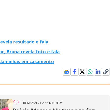
revela resultado e fala
, Bruna revela foto e fala
de daminhas em casamento
BEBÊ MAMÃE
/
HÁ 44 MINUTOS