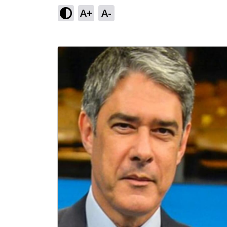
A+
A-