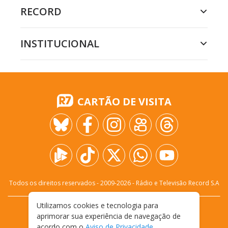
RECORD
INSTITUCIONAL
CARTÃO DE VISITA
Todos os direitos reservados - 2009-
2026
- Rádio e Televisão Record S.A
Utilizamos cookies e tecnologia para
CARREIRA
FALE CONOSCO
PRIVACIDADE
aprimorar sua experiência de navegação de
TERMOS E CONDIÇÕES DE USO
acordo com o
Aviso de Privacidade
.