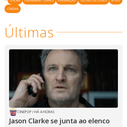
OSCAR
FERNANDA TORRES
PREMIAÇÃO
GLOBO DE OURO
ATRIZ
CINEMA
Últimas
CINEPOP
/
HÁ 4 HORAS
Jason Clarke se junta ao elenco