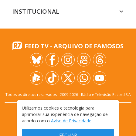
INSTITUCIONAL
FEED TV - ARQUIVO DE FAMOSOS
Todos os direitos reservados - 2009-
2026
- Rádio e Televisão Record S.A
Utilizamos cookies e tecnologia para
CARREIRA
FALE CONOSCO
PRIVACIDADE
aprimorar sua experiência de navegação de
TERMOS E CONDIÇÕES DE USO
acordo com o
Aviso de Privacidade
.
FECHAR