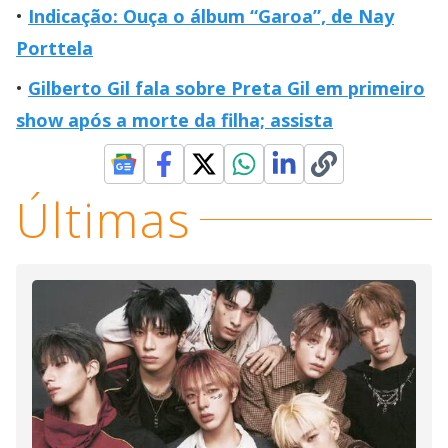
Indicação: Ouça o álbum “Garoa”, de Nay
Porttela
Gilberto Gil fala sobre Preta Gil em primeiro
show após a morte da filha; assista
Últimas