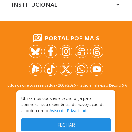
INSTITUCIONAL
PORTAL POP MAIS
Todos os direitos reservados - 2009-
2026
- Rádio e Televisão Record S.A
Utilizamos cookies e tecnologia para
CARREIRA
FALE CONOSCO
PRIVACIDADE
aprimorar sua experiência de navegação de
TERMOS E CONDIÇÕES DE USO
acordo com o
Aviso de Privacidade
.
FECHAR