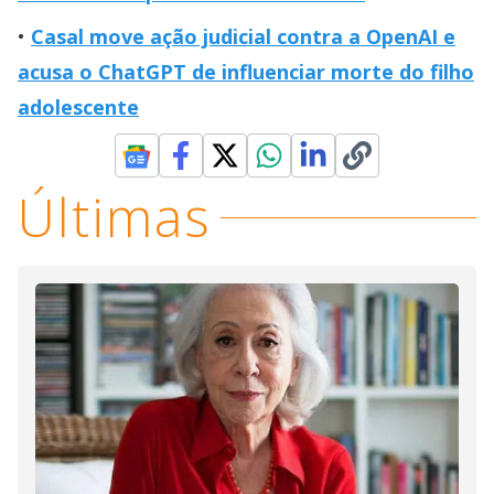
Casal move ação judicial contra a OpenAI e
acusa o ChatGPT de influenciar morte do filho
adolescente
Últimas