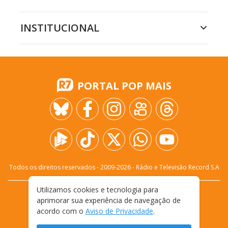
INSTITUCIONAL
PORTAL POP MAIS
Todos os direitos reservados - 2009-
2026
- Rádio e Televisão Record S.A
Utilizamos cookies e tecnologia para
CARREIRA
FALE CONOSCO
PRIVACIDADE
aprimorar sua experiência de navegação de
TERMOS E CONDIÇÕES DE USO
acordo com o
Aviso de Privacidade
.