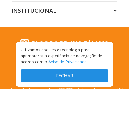
INSTITUCIONAL
BLOG DO BRUNO TÁLAMO
Utilizamos cookies e tecnologia para
aprimorar sua experiência de navegação de
acordo com o
Aviso de Privacidade
.
FECHAR
Todos os direitos reservados - 2009-
2026
- Rádio e Televisão Record S.A
CARREIRA
FALE CONOSCO
PRIVACIDADE
TERMOS E CONDIÇÕES DE USO