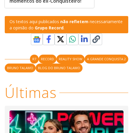
momentos do ex-Conquisteiro!
Os textos aqui publicados
não refletem
necessariamente
a opinião do
Grupo Record
.
R7
RECORD
REALITY SHOW
A GRANDE CONQUISTA 2
BRUNO TALAMO
BLOG DO BRUNO TALAMO
Últimas