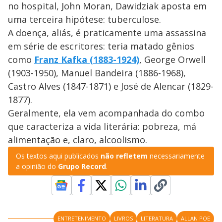
no hospital, John Moran, Dawidziak aposta em
uma terceira hipótese: tuberculose.
A doença, aliás, é praticamente uma assassina
em série de escritores: teria matado gênios
como
Franz Kafka (1883-1924)
, George Orwell
(1903-1950), Manuel Bandeira (1886-1968),
Castro Alves (1847-1871) e José de Alencar (1829-
1877).
Geralmente, ela vem acompanhada do combo
que caracteriza a vida literária: pobreza, má
alimentação e, claro, alcoolismo.
Os textos aqui publicados
não refletem
necessariamente
a opinião do
Grupo Record
.
ENTRETENIMENTO
LIVROS
LITERATURA
ALLAN POE