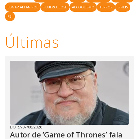
EDGAR ALLAN POE
TUBERCULOSE
ALCOOLISMO
TERROR
SÍFILIS
FBI
Últimas
DO R7
/
07/08/2026
Autor de ‘Game of Thrones’ fala