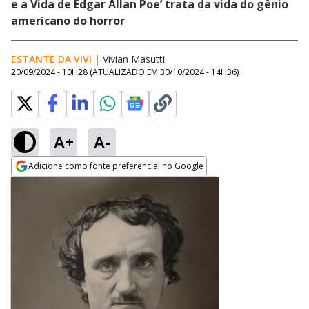
e a Vida de Edgar Allan Poe’ trata da vida do gênio
americano do horror
ESTANTE DA VIVI
|
Vivian Masutti
Opens in new window
20/09/2024 - 10H28
(ATUALIZADO EM
30/10/2024 - 14H36
)
A+
A-
Adicione como fonte preferencial no Google
Opens in new window