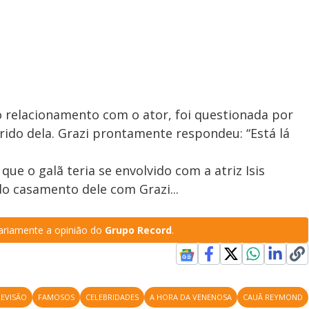
no relacionamento com o ator, foi questionada por
ido dela. Grazi prontamente respondeu: “Está lá
ue o galã teria se envolvido com a atriz Isis
do casamento dele com Grazi...
riamente a opinião do
Grupo Record
.
LEVISÃO
FAMOSOS
CELEBRIDADES
A HORA DA VENENOSA
CAUÃ REYMOND