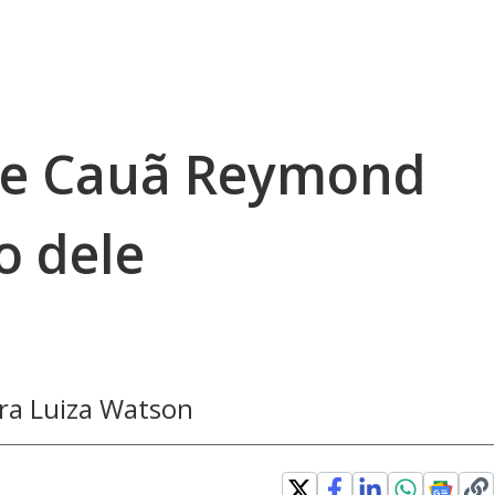
de Cauã Reymond
o dele
ira Luiza Watson
indow