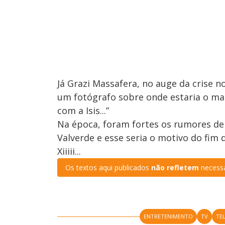
Já Grazi Massafera, no auge da crise 
um fotógrafo sobre onde estaria o mar
com a Isis...”
Na época, foram fortes os rumores de q
Valverde e esse seria o motivo do fim 
Xiiiii...
Os textos aqui publicados
não refletem
necessa
ENTRETENIMENTO
TV
TE