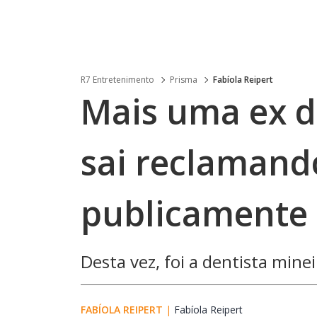
R7 Entretenimento
Prisma
Fabíola Reipert
Mais uma ex 
sai reclamand
publicamente
Desta vez, foi a dentista mine
FABÍOLA REIPERT
|
Fabíola Reipert
Opens in new w