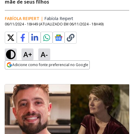
mãe de seus filhos
FABÍOLA REIPERT
|
Fabíola Reipert
Opens in new window
06/11/2024 - 18H49
(ATUALIZADO EM
06/11/2024 - 18H49
)
A+
A-
Adicione como fonte preferencial no Google
Opens in new window