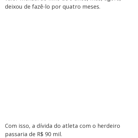
V
u
d
deixou de fazê-lo por quatro meses.
o
i
d
e
o
Com isso, a dívida do atleta com o herdeiro
passaria de R$ 90 mil.