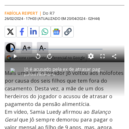
FABÍOLA REIPERT
|
Do R7
26/02/2024 - 17H03
(ATUALIZADO EM
20/04/2024 - 02H44
)
A+
A-
L
o
a
Adicione como fonte preferencial no Google
d
C
P
V
A
P
F
e
o
l
o
v
u
Opens in new window
d
m
a
l
a
l
:
Jô é acusado pela ex de atrasar pagamento de pensão para o filho
p
y
t
n
l
7
Mais uma vez, o jogador Jô voltou aos holofotes
a
a
ç
s
.
por
Entretenimento
r
r
a
c
3
t
1
r
l
r
7
por causa dos seis filhos que tem fora do
i
0
1
e
%
l
s
0
e
h
casamento. Desta vez, a mãe de um dos
e
s
n
a
g
e
r
u
g
herdeiros do jogador o acusou de atrasar o
n
u
a
d
n
o
d
pagamento da pensão alimentícia.
s
o
s
Em vídeo, Samia Luedy afirmou ao
Balanço
y
Geral
que Jô sempre demorou para pagar o
valor mensal ao filho de 9 anos, mas, agora,
M