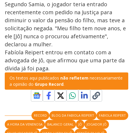
Segundo Samia, o jogador teria entrado
recentemente com pedido na Justiça para
diminuir o valor da pensão do filho, mas teve a
solicitação negada. "Meu filho tem nove anos, e
ele [Jô] nunca o procurou afetivamente",
declarou a mulher.
Fabíola Reipert entrou em contato com a
advogada de Jô, que afirmou que uma parte da
dívida já foi paga.
Os textos aqui publicados
não refletem
necessariamente
a opinião do
Grupo Record
.
RECORD
BLOG DA FABIOLA REIPERT
FABIOLA REIPERT
A HORA DA VENENOSA
BALANCO GERAL
JÔ
JOGADOR JÔ