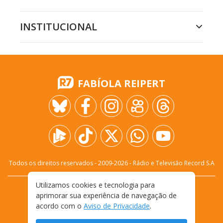
INSTITUCIONAL
FABÍOLA REIPERT
Todos os direitos reservados - 2009-
2026
- Rádio e Televisão Record S.A
Utilizamos cookies e tecnologia para
CARREIRA
FALE CONOSCO
PRIVACIDADE
aprimorar sua experiência de navegação de
TERMOS E CONDIÇÕES DE USO
acordo com o
Aviso de Privacidade
.