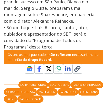
grande sucesso em São Paulo, Bianca e o
marido, Sergio Guizé, preparam uma
montagem sobre Shakespeare, em parceria
com o diretor Alexandre Reinecke.
• Só um toque: Luís Ricardo, cantor, ator,
dublador e apresentador do SBT, será o
convidado do “Programa de Todos os
Programas” desta terça.
Os textos aqui publicados
não refletem
necessariamente
a opinião do
Grupo Record
.
NO RANCHO FUNDO
ELAS POR ELAS
RACHEL SHEHERAZADE
A GRANDE CONQUISTA
MARÍLIA RUIZ
PARAMOUNT
CORINTHIANS
RACING
DAPHNE BOZASKI