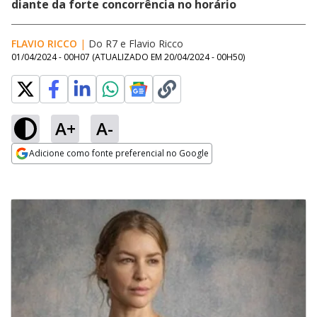
diante da forte concorrência no horário
FLAVIO RICCO
|
Do R7
e
Flavio Ricco
01/04/2024 - 00H07
(ATUALIZADO EM
20/04/2024 - 00H50
)
A+
A-
Adicione como fonte preferencial no Google
Opens in new window