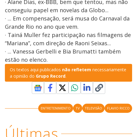
· Alane Dias, ex-BBB, bem que tentou, mas não
conseguiu papel em novelas da Globo...
· ... Em compensação, será musa do Carnaval da
Grande Rio no ano que vem.
· Tainá Muller fez participação nas filmagens de
“Mariana”, com direção de Raoni Seixas...
· ... Vanessa Gerbelli e Bia Brumatti também
estão no elenco.
Os textos aqui publicados
não refletem
necessariamente
a opinião do
Grupo Record
.
ENTRETENIMENTO
TV
TELEVISÃO
FLAVIO RICCO
Últimas