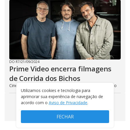
DO R7
/
21/09/2024
Prime Video encerra filmagens
de Corrida dos Bichos
Cineasta Fernando Meirelles conta detalhes da produção
Utilizamos cookies e tecnologia para
aprimorar sua experiência de navegação de
acordo com o
Aviso de Privacidade
.
VEJA MAIS NOTÍCIAS
FECHAR