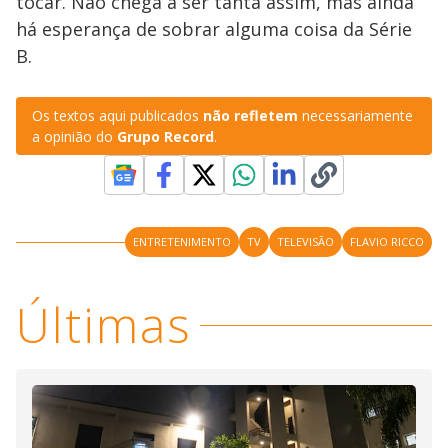
tocar. Não chega a ser tanta assim, mas ainda
há esperança de sobrar alguma coisa da Série
B.
Os textos aqui publicados
não refletem
necessariamente
a opinião do
Grupo Record
.
ENTRETENIMENTO
TV
TELEVISÃO
FLAVIO RICCO
Últimas