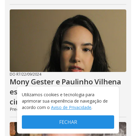
DO R7
/
22/09/2024
Mony Gester e Paulinho Vilhena
estrelam Estranho Amor no
Utilizamos cookies e tecnologia para
cinema
aprimorar sua experiência de navegação de
acordo com o
Aviso de Privacidade
.
Prequel vai estrear no primeiro trimestre de 2025
FECHAR