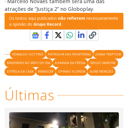
· Marcello Novaes também será uma das
atrações de “Justiça 2” no Globoplay.
Os textos aqui publicados
não refletem
necessariamente
a opinião do
Grupo Record
.
REINALDO GOTTINO
PATRULHA DAS FRONTEIRAS
JOANA TREPTOW
BANDNEWS NO MEIO DO DIA
A RAINHA DA PÉRSIA
SERGIO MARONE
ESTRELA DA CASA
RENASCER
OPINIAO FLORIDA
ALINE MENEZES
Últimas