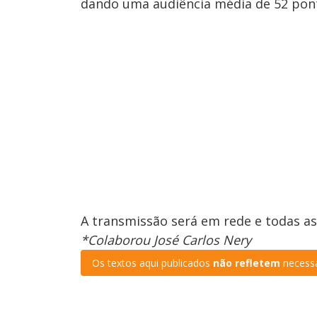
dando uma audiência média de 52 pont
A transmissão será em rede e todas as
*Colaborou José Carlos Nery
Os textos aqui publicados
não refletem
necessa