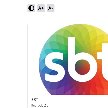
A+
A-
SBT
Reprodução