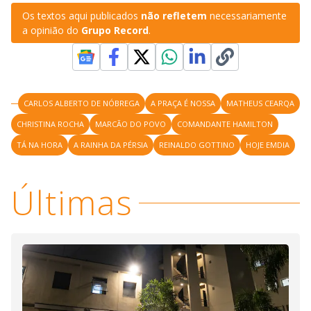
Os textos aqui publicados
não refletem
necessariamente
a opinião do
Grupo Record
.
CARLOS ALBERTO DE NÓBREGA
A PRAÇA É NOSSA
MATHEUS CEARQA
CHRISTINA ROCHA
MARCÃO DO POVO
COMANDANTE HAMILTON
TÁ NA HORA
A RAINHA DA PÉRSIA
REINALDO GOTTINO
HOJE EMDIA
Últimas