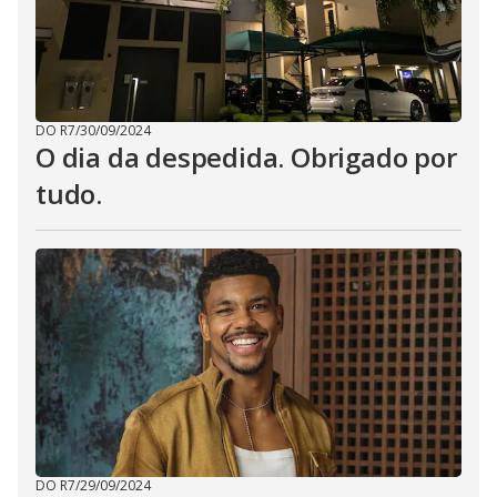
DO R7
/
30/09/2024
O dia da despedida. Obrigado por
tudo.
DO R7
/
29/09/2024