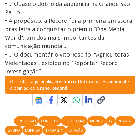
• ... Quase o dobro da audiência na Grande São
Paulo.
• A propósito, a Record foi a primeira emissora
brasileira a conquistar o prêmio “One Media
World”, um dos mais importantes da
comunicação mundial...
• ... O documentário vitorioso foi “Agricultoras
Violentadas”, exibido no “Repórter Record
Investigação”.
Os textos aqui publicados
não refletem
necessariamente
a opinião do
Grupo Record
.
PRODUÇÃO
CONCEITO
PROGRAMAS
MUNDO
TV
PESSOAS
GRUPO
EMPRESA
TRABALHO
CRIAÇÃO