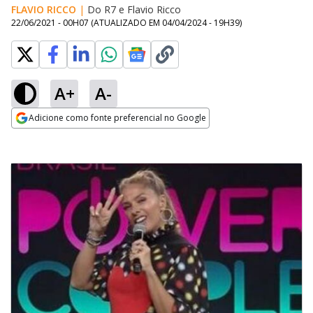
FLAVIO RICCO
|
Do R7
e
Flavio Ricco
22/06/2021 - 00H07
(ATUALIZADO EM
04/04/2024 - 19H39
)
A+
A-
Adicione como fonte preferencial no Google
Opens in new window