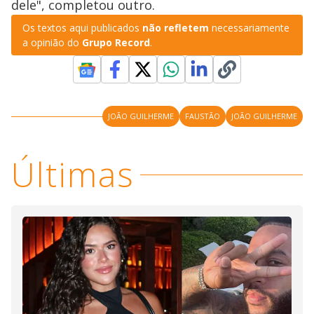
dele", completou outro.
Os textos aqui publicados
não refletem
necessariamente
a opinião do
Grupo Record
.
JOÃO GUILHERME
FAUSTÃO
JOÃO GUILHERME
Últimas