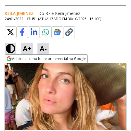
KEILA JIMENEZ
|
Do R7
e
Keila Jimenez
24/01/2022 - 17H51
(ATUALIZADO EM
30/10/2025 - 15H00
)
A+
A-
Adicione como fonte preferencial no Google
Opens in new window