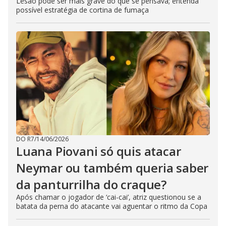
Lesão pode ser mais grave do que se pensava; entenda
possível estratégia de cortina de fumaça
DO R7
/
14/06/2026
Luana Piovani só quis atacar
Neymar ou também queria saber
da panturrilha do craque?
Após chamar o jogador de ‘cai-cai’, atriz questionou se a
batata da perna do atacante vai aguentar o ritmo da Copa