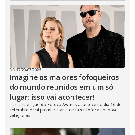
o
s
e
b
u
t
t
o
n
.
DO R7
/
23/07/2026
Imagine os maiores fofoqueiros
do mundo reunidos em um só
lugar: isso vai acontecer!
Terceira edição do Fofoca Awards acontece no dia 16 de
setembro e vai premiar a arte de fazer fofoca em nove
categorias