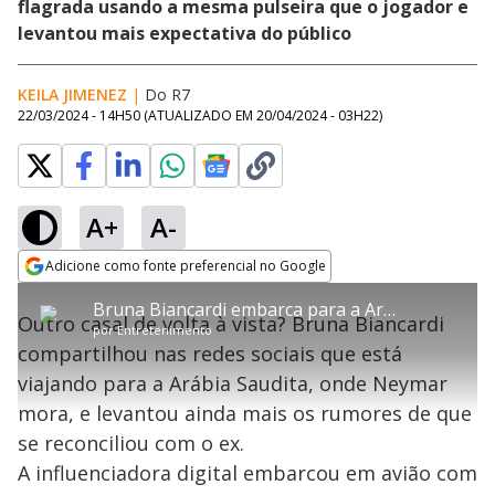
flagrada usando a mesma pulseira que o jogador e
levantou mais expectativa do público
KEILA JIMENEZ
|
Do R7
22/03/2024 - 14H50
(ATUALIZADO EM
20/04/2024 - 03H22
)
A+
A-
error_outline
Adicione como fonte preferencial no Google
OK
T
T
Opens in new window
Bruna Biancardi embarca para a Arábia Saudita em meio a rumores de volta com Neymar
h
O vídeo não está disponível ou não é
Oops! Algo deu errado
h
C
Outro casal de volta à vista? Bruna Biancardi
i
por
Entretenimento
i
suportado pelo seu browser
s
l
Por favor, recarregue a página.
compartilhou nas redes sociais que está
i
s
Código do Erro:
MEDIA_ERR_SRC_NOT_SUPPORTED
o
s
i
viajando para a Arábia Saudita, onde Neymar
a
s
Recarregar
s
m
mora, e levantou ainda mais os rumores de que
e
o
a
d
M
m
se reconciliou com o ex.
a
o
o
l
A influenciadora digital embarcou em avião com
w
d
d
i