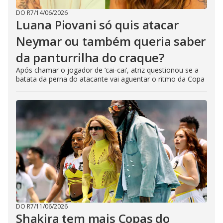
DO R7
/
14/06/2026
Luana Piovani só quis atacar
Neymar ou também queria saber
da panturrilha do craque?
Após chamar o jogador de ‘cai-cai’, atriz questionou se a
batata da perna do atacante vai aguentar o ritmo da Copa
DO R7
/
11/06/2026
Shakira tem mais Copas do