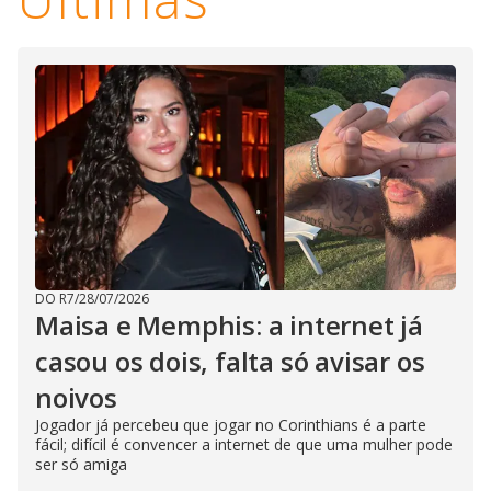
i
n
g
t
h
e
E
s
c
a
p
e
k
e
y
o
r
a
c
DO R7
/
28/07/2026
t
Maisa e Memphis: a internet já
i
v
a
casou os dois, falta só avisar os
t
i
noivos
n
g
Jogador já percebeu que jogar no Corinthians é a parte
t
h
fácil; difícil é convencer a internet de que uma mulher pode
e
ser só amiga
c
l