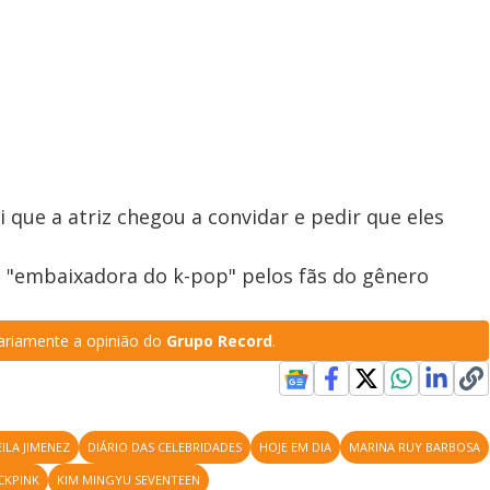
o
g
 que a atriz chegou a convidar e pedir que eles
ta "embaixadora do k-pop" pelos fãs do gênero
riamente a opinião do
Grupo Record
.
EILA JIMENEZ
DIÁRIO DAS CELEBRIDADES
HOJE EM DIA
MARINA RUY BARBOSA
CKPINK
KIM MINGYU SEVENTEEN