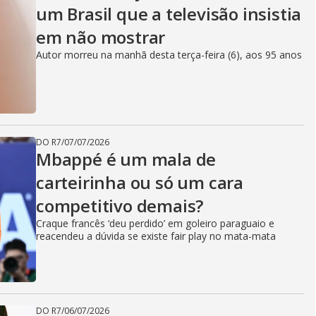
um Brasil que a televisão insistia
em não mostrar
Autor morreu na manhã desta terça-feira (6), aos 95 anos
DO R7
/
07/07/2026
Mbappé é um mala de
carteirinha ou só um cara
competitivo demais?
Craque francês ‘deu perdido’ em goleiro paraguaio e
reacendeu a dúvida se existe fair play no mata-mata
DO R7
/
06/07/2026