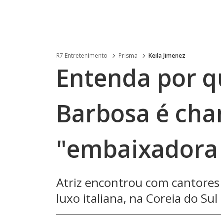
R7 Entretenimento
Prisma
Keila Jimenez
Entenda por q
Barbosa é ch
"embaixadora 
Atriz encontrou com cantore
luxo italiana, na Coreia do Sul