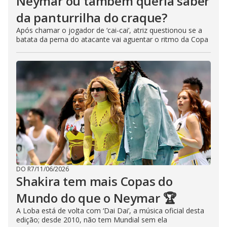
Neymar ou também queria saber
da panturrilha do craque?
Após chamar o jogador de ‘cai-cai’, atriz questionou se a
batata da perna do atacante vai aguentar o ritmo da Copa
DO R7
/
11/06/2026
Shakira tem mais Copas do
Mundo do que o Neymar 🏆
A Loba está de volta com ‘Dai Dai’, a música oficial desta
edição; desde 2010, não tem Mundial sem ela