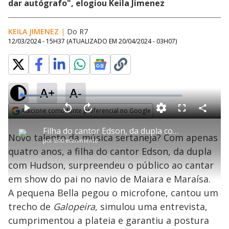
dar autógrafo", elogiou Keila Jimenez
KEILA JIMENEZ
|
Do R7
12/03/2024 - 15H37
(ATUALIZADO EM
20/04/2024 - 03H07
)
A+
A-
L
o
a
Adicione como fonte preferencial no Google
d
C
P
V
A
P
F
e
o
l
o
v
u
Opens in new window
d
m
a
l
a
l
:
Filha do cantor Edson, da dupla com Hudson, surpreende plateia ao cantar com o pai
p
y
t
n
l
1
Novo talento da música sertaneja? Com apenas
a
a
ç
s
4
por
Entretenimento
r
r
a
c
.
t
1
r
l
r
4
quatro anos, a filha do cantor Edson, da dupla
i
0
1
e
3
l
s
0
e
%
h
com Hudson, surpreendeu o público ao cantar
e
s
n
a
g
e
r
u
g
em show do pai no navio de Maiara e Maraísa.
n
u
a
d
n
o
d
A pequena Bella pegou o microfone, cantou um
s
o
s
trecho de
Galopeira
, simulou uma entrevista,
y
cumprimentou a plateia e garantiu a postura