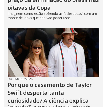
oitavas da Copa
Imaginem como estão sofrendo as “selesposas” com um
monte de looks que não vão poder usar
DO R7
/
03/07/2026
Por que o casamento de Taylor
Swift desperta tanta
curiosidade? A ciência explica
Nesta sexta (3), acontece a festança da cantora e de