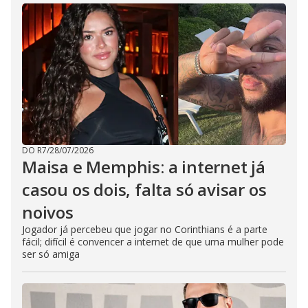
i
n
g
t
h
e
E
s
c
a
p
e
k
e
y
DO R7
/
28/07/2026
o
Maisa e Memphis: a internet já
r
a
c
casou os dois, falta só avisar os
t
i
noivos
v
a
Jogador já percebeu que jogar no Corinthians é a parte
t
i
fácil; difícil é convencer a internet de que uma mulher pode
n
ser só amiga
g
t
h
e
c
l