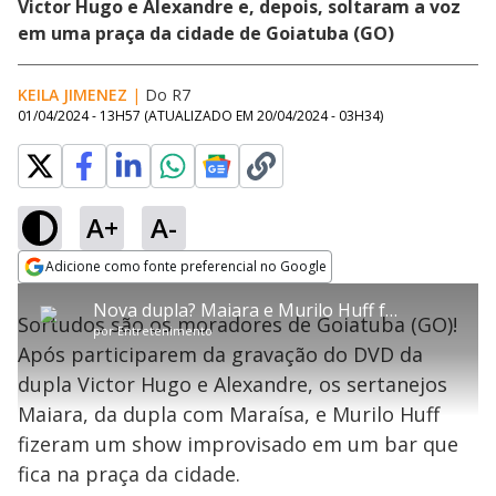
Victor Hugo e Alexandre e, depois, soltaram a voz
em uma praça da cidade de Goiatuba (GO)
KEILA JIMENEZ
|
Do R7
01/04/2024 - 13H57
(ATUALIZADO EM
20/04/2024 - 03H34
)
A+
A-
error_outline
Adicione como fonte preferencial no Google
OK
T
T
Opens in new window
Nova dupla? Maiara e Murilo Huff fazem show improvisado em bar de Goiás
h
O vídeo não está disponível ou não é
Oops! Algo deu errado
h
C
Sortudos são os moradores de Goiatuba (GO)!
i
por
Entretenimento
i
suportado pelo seu browser
s
l
Por favor, recarregue a página.
Após participarem da gravação do DVD da
i
s
Código do Erro:
MEDIA_ERR_SRC_NOT_SUPPORTED
o
s
i
dupla Victor Hugo e Alexandre, os sertanejos
a
s
Recarregar
s
m
Maiara, da dupla com Maraísa, e Murilo Huff
e
o
a
d
M
m
fizeram um show improvisado em um bar que
a
o
o
l
fica na praça da cidade.
w
d
d
i