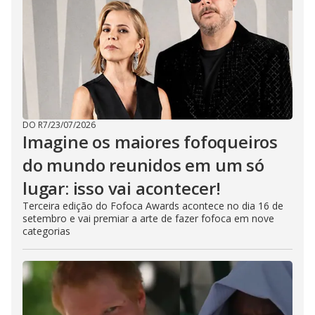
o
s
e
b
u
t
t
o
n
.
DO R7
/
23/07/2026
Imagine os maiores fofoqueiros
do mundo reunidos em um só
lugar: isso vai acontecer!
Terceira edição do Fofoca Awards acontece no dia 16 de
setembro e vai premiar a arte de fazer fofoca em nove
categorias