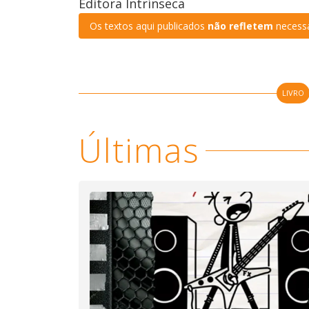
Editora Intrínseca
Os textos aqui publicados
não refletem
necessa
LIVRO
Últimas