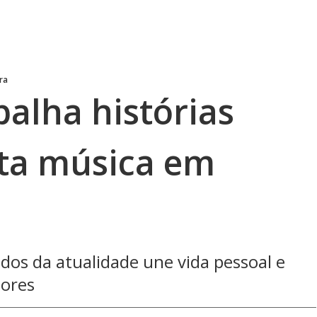
ra
alha histórias
ita música em
os da atualidade une vida pessoal e
dores