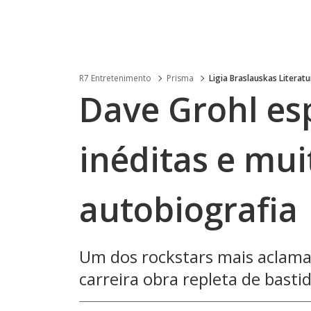
R7 Entretenimento
Prisma
Ligia Braslauskas Literatu
Dave Grohl esp
inéditas e mu
autobiografia
Um dos rockstars mais aclamad
carreira obra repleta de basti