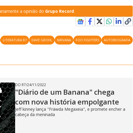
riamente a opinião do
Grupo Record
.
LITERATURA R7
DAVE GROHL
NIRVANA
FOO FIGHTERS
AUTOBIOGRAFIA
DO R7
/
24/11/2022
"Diário de um Banana" chega
com nova história empolgante
Jeff kinney lança "Fräwda Megaxeia", e promete encher a
cabeça da meninada