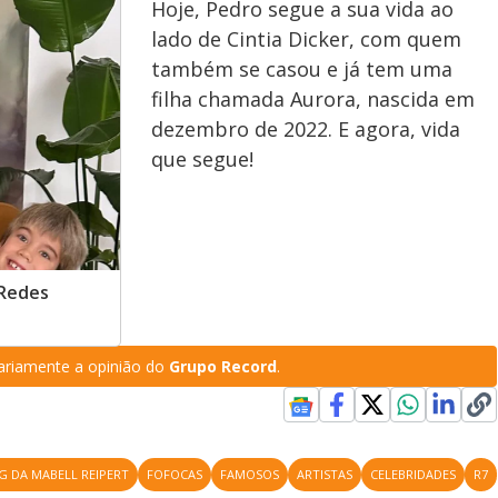
Hoje, Pedro segue a sua vida ao
lado de Cintia Dicker, com quem
também se casou e já tem uma
filha chamada Aurora, nascida em
dezembro de 2022. E agora, vida
que segue!
 Redes
riamente a opinião do
Grupo Record
.
G DA MABELL REIPERT
FOFOCAS
FAMOSOS
ARTISTAS
CELEBRIDADES
R7