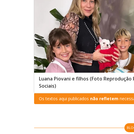
Luana Piovani e filhos (Foto Reprodução
Sociais)
Os textos aqui publicados
não refletem
necessa
BLO