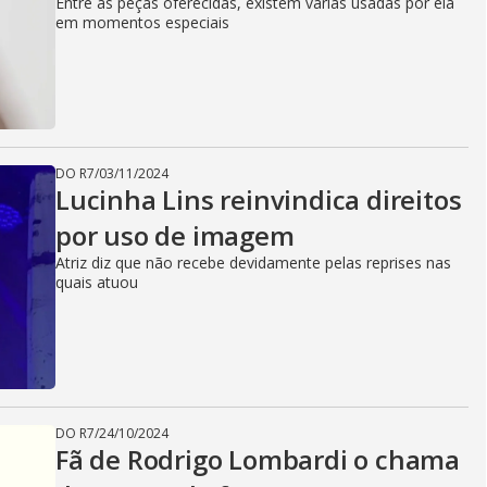
Entre as peças oferecidas, existem várias usadas por ela
em momentos especiais
DO R7
/
03/11/2024
Lucinha Lins reinvindica direitos
por uso de imagem
Atriz diz que não recebe devidamente pelas reprises nas
quais atuou
DO R7
/
24/10/2024
Fã de Rodrigo Lombardi o chama