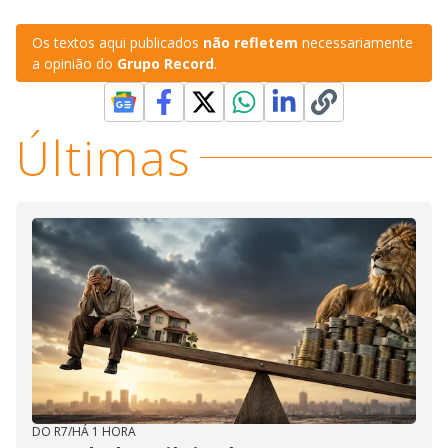
Os textos aqui publicados
não refletem
necessariamente
a opinião do
Grupo Record
.
Últimas
DO R7
/
HÁ 1 HORA