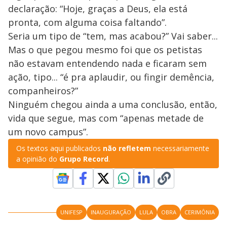
declaração: “Hoje, graças a Deus, ela está
pronta, com alguma coisa faltando”.
Seria um tipo de “tem, mas acabou?” Vai saber...
Mas o que pegou mesmo foi que os petistas
não estavam entendendo nada e ficaram sem
ação, tipo... “é pra aplaudir, ou fingir demência,
companheiros?”
Ninguém chegou ainda a uma conclusão, então,
vida que segue, mas com “apenas metade de
um novo campus”.
Os textos aqui publicados
não refletem
necessariamente
a opinião do
Grupo Record
.
UNIFESP
INAUGURAÇÃO
LULA
OBRA
CERIMÔNIA