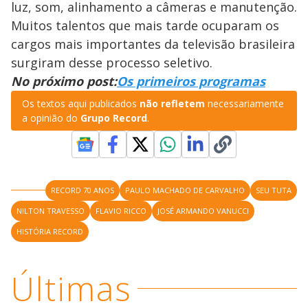
luz, som, alinhamento a câmeras e manutenção.
Muitos talentos que mais tarde ocuparam os
cargos mais importantes da televisão brasileira
surgiram desse processo seletivo.
No próximo post:
Os primeiros programas
Os textos aqui publicados
não refletem
necessariamente
a opinião do
Grupo Record
.
RECORD 70 ANOS
PAULO MACHADO DE CARVALHO
SEU TUTA
NILTON TRAVESSO
FLAVIO RICCO
JOSÉ ARMANDO VANUCCI
HISTÓRIA RECORD
Últimas