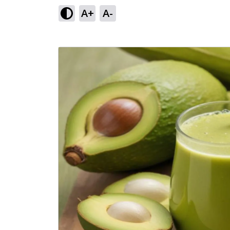
A+
A-