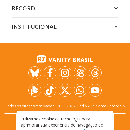
RECORD
INSTITUCIONAL
VANITY BRASIL
Todos os direitos reservados - 2009-
2026
- Rádio e Televisão Record S.A
Utilizamos cookies e tecnologia para
CARREIRA
FALE CONOSCO
PRIVACIDADE
aprimorar sua experiência de navegação de
TERMOS E CONDIÇÕES DE USO