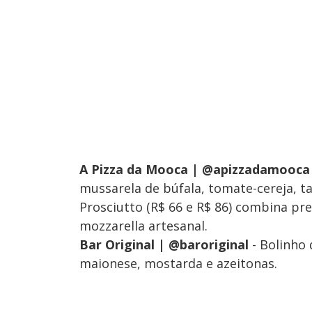
A Pizza da Mooca | @apizzadamooc
mussarela de búfala, tomate-cereja, t
Prosciutto (R$ 66 e R$ 86) combina pr
mozzarella artesanal.
Bar Original | @baroriginal
- Bolinho 
maionese, mostarda e azeitonas.