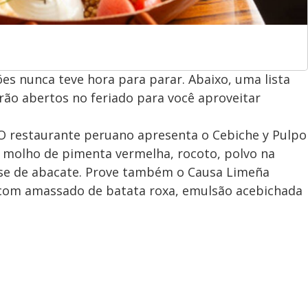
ões nunca teve hora para parar. Abaixo, uma lista
rão abertos no feriado para você aproveitar
O restaurante peruano apresenta o Cebiche y Pulpo
m molho de pimenta vermelha, rocoto, polvo na
se de abacate. Prove também o Causa Limeña
 com amassado de batata roxa, emulsão acebichada