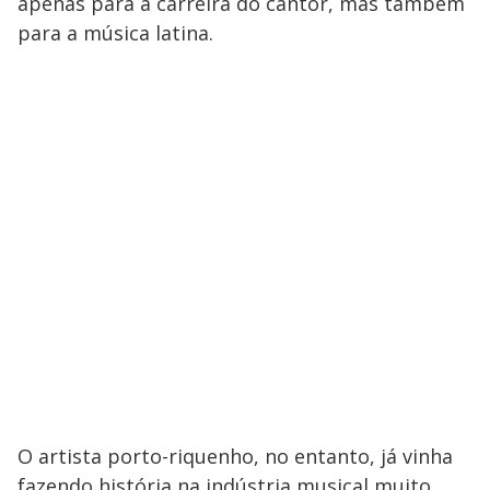
a
apenas para a carreira do cantor, mas também
s
o
s
para a música latina.
y
M
V
u
d
o
i
d
e
o
O artista porto-riquenho, no entanto, já vinha
fazendo história na indústria musical muito