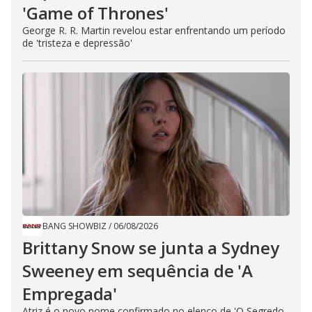
'Game of Thrones'
George R. R. Martin revelou estar enfrentando um período
de 'tristeza e depressão'
BANG SHOWBIZ
/
06/08/2026
Brittany Snow se junta a Sydney
Sweeney em sequência de ​'A
Empregada​'
Atriz é o novo nome confirmado no elenco de 'O Segredo