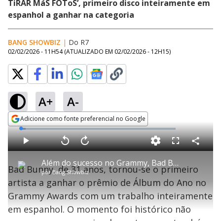
TiRAR MáS FOToS’, primeiro disco inteiramente em
espanhol a ganhar na categoria
BANG SHOWBIZ
|
Do R7
02/02/2026 - 11H54
(ATUALIZADO EM
02/02/2026 - 12H15
)
A+
A-
Adicione como fonte preferencial no Google
Opens in new window
L
o
a
d
C
P
V
A
P
F
e
o
l
o
v
u
d
m
a
l
a
l
:
Além do sucesso no Grammy, Bad Bunny faz história na indústria da música
p
y
t
n
l
3
Bad Bunny, de 31 anos, tornou-se o primeiro
a
a
ç
s
.
por
Bang Showbiz
r
r
a
c
2
t
1
r
l
r
4
artista a ganhar o prêmio de Álbum do Ano no
i
0
1
e
%
l
s
0
e
h
Grammy Awards com um trabalho inteiramente
e
s
n
a
g
e
r
u
g
em espanhol. O momento foi histórico não
n
u
d
n
o
d