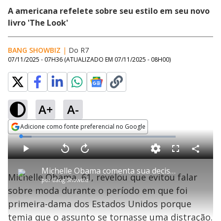
A americana refelete sobre seu estilo em seu novo
livro 'The Look'
BANG SHOWBIZ
|
Do R7
07/11/2025 - 07H36
(ATUALIZADO EM
07/11/2025 - 08H00
)
A+
A-
Adicione como fonte preferencial no Google
Opens in new window
L
o
a
d
C
P
V
A
P
F
e
o
l
o
v
u
d
m
a
l
a
l
:
Michelle Obama comenta sua decisão de evitar discussões sobre moda durante tempo na Casa Branca
p
y
t
n
l
6
Michelle Obama, 61, revelou que evitou falar
a
a
ç
s
.
por
Bang Showbiz
r
r
a
c
9
t
1
r
l
r
4
sobre moda durante o período em que foi
i
0
1
e
%
l
s
0
e
h
primeira-dama dos Estados Unidos porque
e
s
n
a
g
e
r
u
g
temia que o assunto se tornasse uma distração.
n
u