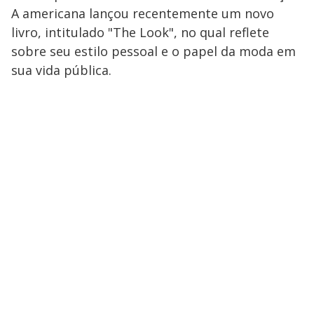
a
d
n
o
d
A americana lançou recentemente um novo
s
o
s
livro, intitulado "The Look", no qual reflete
y
sobre seu estilo pessoal e o papel da moda em
sua vida pública.
M
V
u
d
o
i
d
e
o