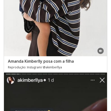
Amanda Kimberlly posa com a filha
Reprodução: Instagram/ @akimberllya