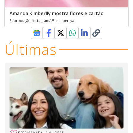
Amanda Kimberlly mostra flores e cartão
Reprodução: Instagram/ @akimberllya
Últimas
BEBÊ MAMÃE
/
HÁ 4 HORAS