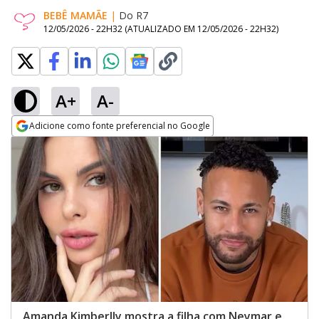
BEBÊ MAMÃE
|
Do R7
12/05/2026 - 22H32
(ATUALIZADO EM
12/05/2026 - 22H32
)
A+
A-
Adicione como fonte preferencial no Google
Opens in new window
Amanda Kimberlly mostra a filha com Neymar e