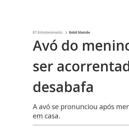
R7 Entretenimento
Bebê Mamãe
Avó do menino
ser acorrentad
desabafa
A avó se pronunciou após men
em casa.