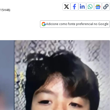
- 15H48
)
Adicione como fonte preferencial no Google
Opens in new window