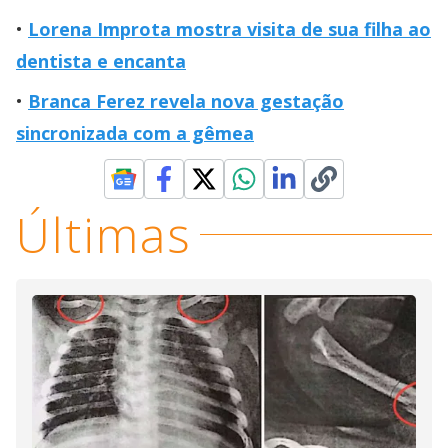
Lorena Improta mostra visita de sua filha ao
dentista e encanta
Branca Ferez revela nova gestação
sincronizada com a gêmea
Últimas