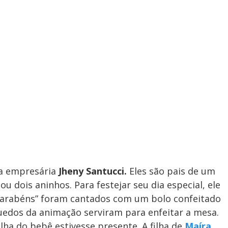
 a empresária
Jheny Santucci.
Eles são pais de um
 dois aninhos. Para festejar seu dia especial, ele
Parabéns” foram cantados com um bolo confeitado
uedos da animação serviram para enfeitar a mesa.
lha do bebê estivesse presente. A filha de
Maíra