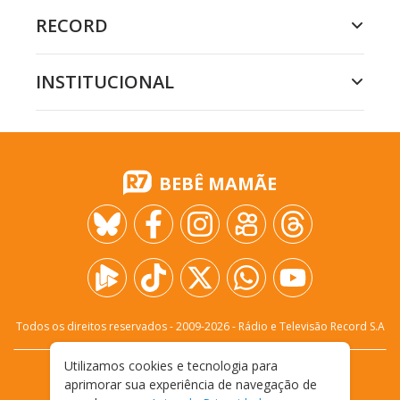
RECORD
INSTITUCIONAL
BEBÊ MAMÃE
Todos os direitos reservados - 2009-
2026
- Rádio e Televisão Record S.A
Utilizamos cookies e tecnologia para
CARREIRA
FALE CONOSCO
PRIVACIDADE
aprimorar sua experiência de navegação de
TERMOS E CONDIÇÕES DE USO