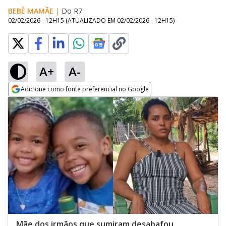
BEBÊ MAMÃE
|
Do R7
02/02/2026 - 12H15
(ATUALIZADO EM
02/02/2026 - 12H15
)
A+
A-
Adicione como fonte preferencial no Google
Opens in new window
Mãe dos irmãos que sumiram desabafou