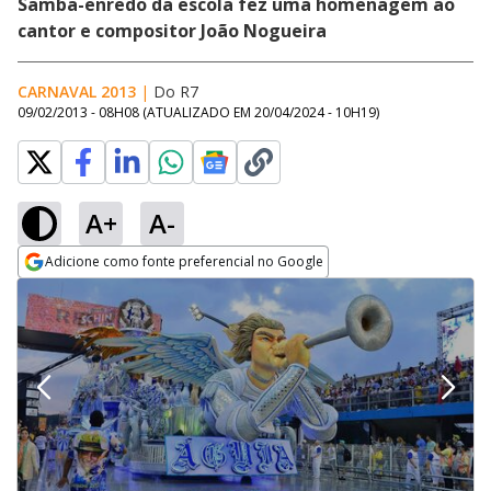
Samba-enredo da escola fez uma homenagem ao
cantor e compositor João Nogueira
CARNAVAL 2013
|
Do R7
09/02/2013 - 08H08
(ATUALIZADO EM
20/04/2024 - 10H19
)
A+
A-
Adicione como fonte preferencial no Google
Opens in new window